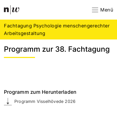
Navigation
Footer
Zum Inhalt springen.
Menü
Fachtagung Psychologie menschengerechter
Arbeitsgestaltung
Programm zur 38. Fachtagung
Programm zum Herunterladen
Programm Visselhövede 2026