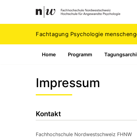
Navigation
Footer
Zum Inhalt springen.
Fachtagung Psychologie menschenge
Home
Programm
Tagungsarchi
Impressum
Kontakt
Fachhochschule Nordwestschweiz FHNW