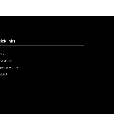
icklinks
me
ogramm
gungsarchiv
ntakt